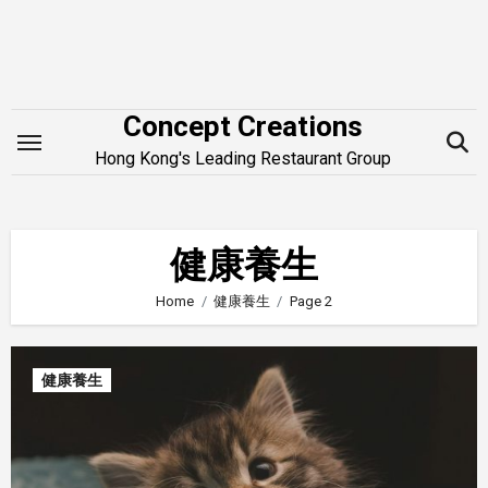
Skip
to
content
Concept Creations
Hong Kong's Leading Restaurant Group
健康養生
Home
健康養生
Page 2
健康養生