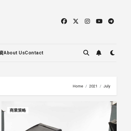
資
About Us
Contact
Home
2021
July
商業策略