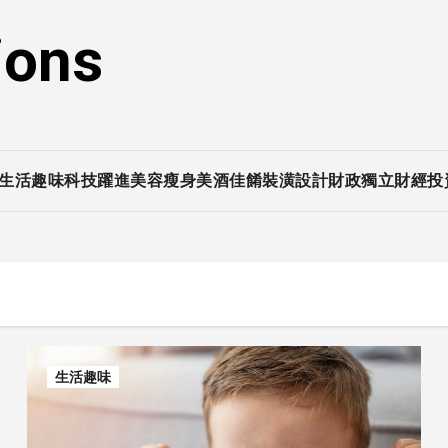
ions
生活趣味
科技躍進
美容瘦身
美酒佳餚
裝潢設計
財政獨立
財經投
生活趣味