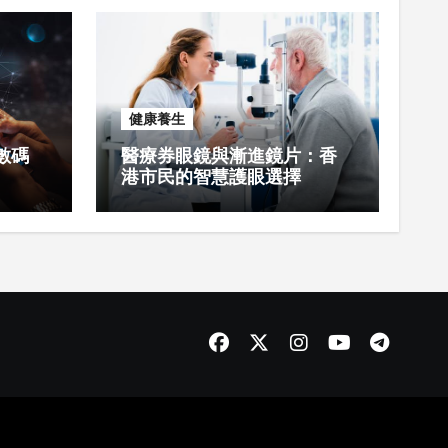
健康養生
數碼
醫療券眼鏡與漸進鏡片：香
港市民的智慧護眼選擇