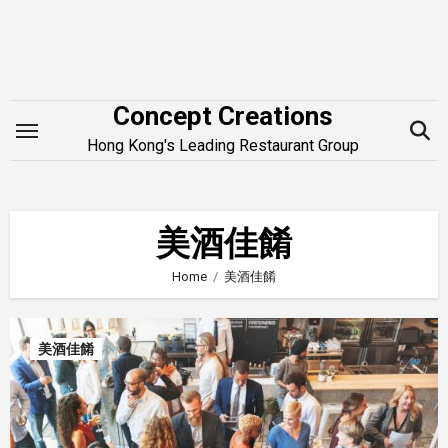
Skip
to
content
Concept Creations
Hong Kong's Leading Restaurant Group
美酒佳餚
Home
美酒佳餚
美酒佳餚