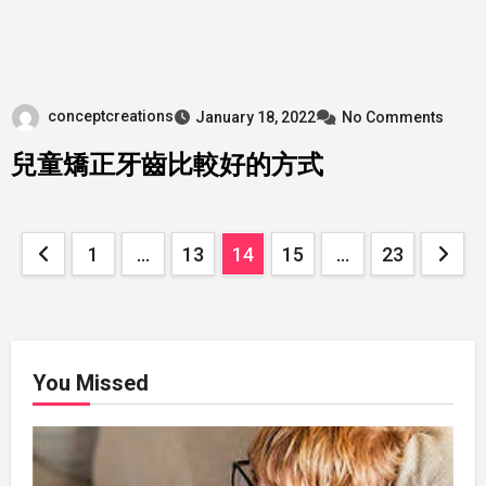
conceptcreations
January 18, 2022
No Comments
兒童矯正牙齒比較好的方式
Posts
1
…
13
14
15
…
23
pagination
You Missed