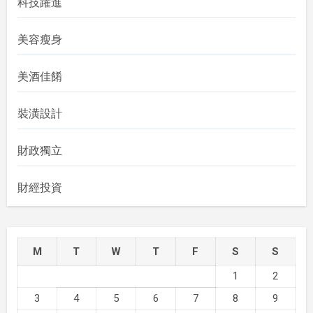
科技躍進
美容瘦身
美酒佳餚
裝潢設計
財政獨立
財經投資
M
T
W
T
F
S
S
1
2
3
4
5
6
7
8
9