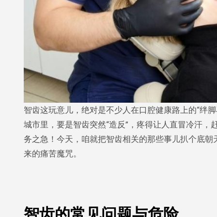
智齿这玩意儿，绝对是不少人在口腔健康路上的“绊脚石”，那种被智齿折磨的滋味，简直苦不堪言！在深圳这座充满活力的
城市里，要是智齿突然“造反”，疼得让人直冒冷汗，
务之急！今天，咱就把智齿相关的那些事儿扒个底朝
来的痛苦魔咒。
智齿的常见问题与危险