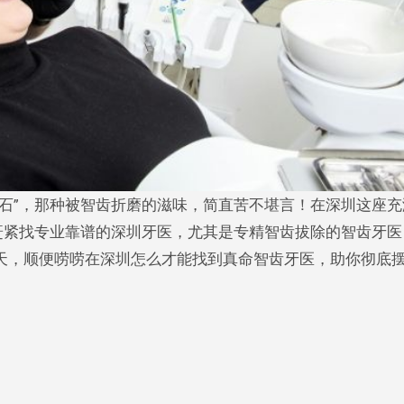
赶紧找专业靠谱的深圳牙医，尤其是专精智齿拔除的智齿牙医
天，顺便唠唠在深圳怎么才能找到真命智齿牙医，助你彻底