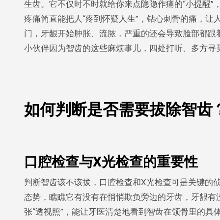
生齿。它不仅时不时就给你来点隐隐作痛的“小提醒”
疼痛简直能把人“疼到怀疑人生”，钻心刺骨的痛，让
门，牙龈开始肿胀、流脓，严重的还会导致脸部都跟
小伙伴因为智齿的这些麻烦事儿，四处打听、多方寻
如何判断是否需要拔除智齿
口腔检查与X光检查的重要性
判断智齿该不该拔，口腔检查和X光检查可是关键的
态势，瞧瞧它有没有在悄悄欺负旁边的牙齿，牙龈有
张“透视照”，能让牙医清楚地看到智齿在颌骨里的具