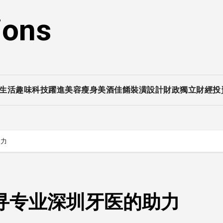
ions
生活趣味
科技躍進
美容瘦身
美酒佳餚
裝潢設計
財政獨立
財經投
助力
寻专业深圳牙医的助力