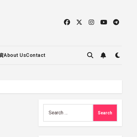
資
About Us
Contact
Search
for: