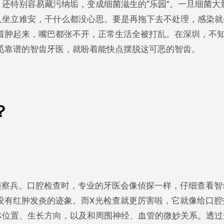
，还特别容易藏污纳垢，变成细菌滋生的“乐园”。一旦细菌大
人坐立难安，干什么都没心思。要是再拖下去不处理，感染就
着肿起来，嘴巴都张不开，正常生活全被打乱。在深圳，不
觅靠谱的智齿牙医，就盼着能快点摆脱这可恶的智齿。
？
侦察兵。口腔检查时，专业的牙医会像侦探一样，仔细查看智
没有红肿发炎的迹象。而X光检查就更厉害啦，它就像给口腔
体位置、生长方向，以及和周围神经、血管的微妙关系。透过