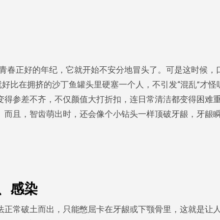
个青春正好的年纪，它就开始不安分地冒头了。可是这时候，
就好比在拥挤的沙丁鱼罐头里硬塞一个人，不引发“混乱”才怪
变得参差不齐，不仅颜值大打折扣，连日常清洁都变得困难
。而且，智齿萌出时，还会像个小钻头一样顶破牙龈，牙龈
、感染
法正常破土而出，只能憋屈卡在牙龈或下颚骨里，这就是让