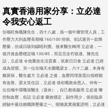
真實香港用家分享：立必達
令我安心返工
住喺旺角嘅陳先生，四十八歲，係一個中層管理人員，工
作壓力大到血壓長期喺 160/100 徘徊。佢試過另一款降
壓藥，但成日咳到瞓唔到覺。後來醫生轉用 立必達，一
個月後血壓穩定喺 130/85，而且完全冇咳過。陳先生
話，立必達 令他重拾生活質素，依家日日食 立必達 已經
成為習慣。另一位住喺天水圍嘅梁太，六十二歲，本身有
糖尿病，醫生處方 立必達 之後，血壓同埋尿蛋白指標都
有改善。梁太笑住話，立必達 係佢嘅救命恩人。仲有一
位住喺中環嘅張醫生（退休），自己都係服用 立必達 嚟
控制血壓，佢話 立必達 藥效穩定，副作用少，係佢臨床
經驗中最信賴嘅降壓藥之一。呢啲真實個案證明，立必達