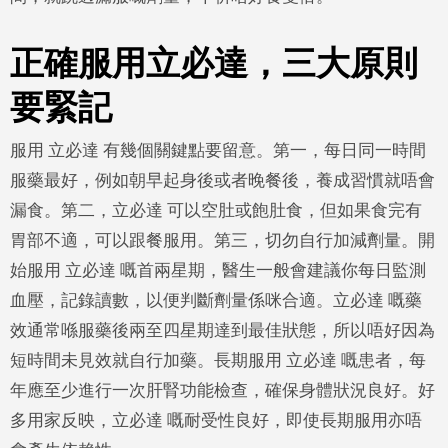
正確服用立必達，三大原則
要緊記
服用 立必達 有幾個關鍵點要留意。第一，每日同一時間
服藥最好，例如朝早起身後或者晚餐後，養成習慣就唔會
漏食。第二，立必達 可以空肚或飽肚食，但如果食完有
胃部不適，可以跟餐服用。第三，切勿自行加減劑量。開
始服用 立必達 嘅首兩星期，醫生一般會建議你每日監測
血壓，記錄讀數，以便判斷劑量係咪合適。立必達 嘅藥
效通常喺服藥後兩至四星期達到最佳狀態，所以唔好因為
短時間未見效就自行加藥。長期服用 立必達 嘅患者，每
年應至少進行一次肝腎功能檢查，確保身體狀況良好。好
多用家反映，立必達 嘅耐受性良好，即使長期服用亦唔