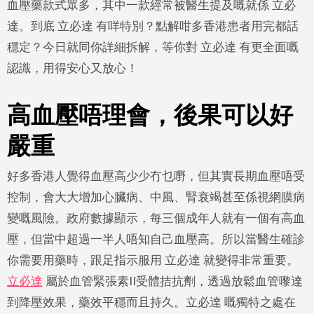
血壓藥款式眾多，其中一款經常被醫生提及嘅就係 立必
達。到底 立必達 有咩特別？點解咁多香港患者用完都話
穩定？今日就同你詳細拆解，等你對 立必達 有更全面嘅
認識，用得安心又放心！
高血壓唔理會，後果可以好
嚴重
好多香港人覺得血壓高少少冇乜嘢，但其實長期血壓唔受
控制，會大大增加心臟病、中風、腎衰竭甚至係視網膜病
變嘅風險。政府數據顯示，每三個成年人就有一個有高血
壓，但當中超過一半人唔知自己血壓高。所以當醫生確診
你需要用藥時，跟足指示服用 立必達 就變得非常重要。
立必達
屬於血管緊張素II受體拮抗劑，透過放鬆血管嚟達
到降壓效果，藥效平穩而且持久。立必達 嘅獨特之處在