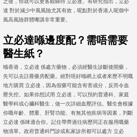
之後，你就可以更客觀睇待 立必達。有研究指出，立必
達 對於減少中風風險尤其有效，呢點對於香港人呢個中
風高風險群體嚟講非常重要。
立必達喺邊度配？需唔需要
醫生紙？
喺香港，立必達 係處方藥物，必須經醫生診斷後開藥，
先可以去註冊藥房配藥。絕對唔好喺網上或者來歷不明嘅
地方購買 立必達，因為假藥可能含有害成分，反而令血
壓失控。如果你想試用 立必達，可以預約普通科、家庭
醫學科或心臟科醫生，做一次詳細血壓評估。醫生會根據
你嘅年齡、體重、肝腎功能、有無其他疾病等因素，判斷
立必達 係咪適合你。記住帶齊過往病歷同正在服用嘅藥
物清單。政府普通科門診或私家診所都可以處方 立必