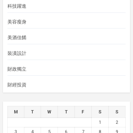
科技躍進
美容瘦身
美酒佳餚
裝潢設計
財政獨立
財經投資
M
T
W
T
F
S
S
1
2
3
4
5
6
7
8
9