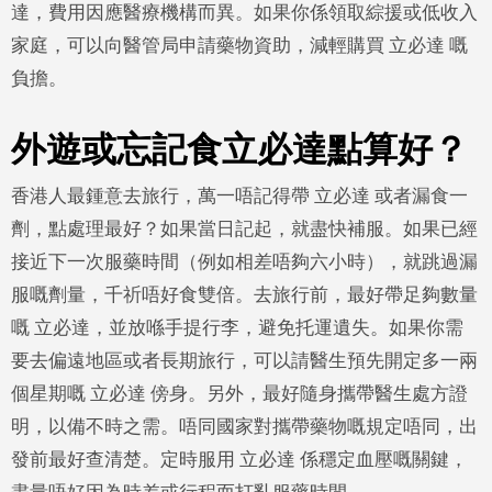
達，費用因應醫療機構而異。如果你係領取綜援或低收入
家庭，可以向醫管局申請藥物資助，減輕購買 立必達 嘅
負擔。
外遊或忘記食立必達點算好？
香港人最鍾意去旅行，萬一唔記得帶 立必達 或者漏食一
劑，點處理最好？如果當日記起，就盡快補服。如果已經
接近下一次服藥時間（例如相差唔夠六小時），就跳過漏
服嘅劑量，千祈唔好食雙倍。去旅行前，最好帶足夠數量
嘅 立必達，並放喺手提行李，避免托運遺失。如果你需
要去偏遠地區或者長期旅行，可以請醫生預先開定多一兩
個星期嘅 立必達 傍身。另外，最好隨身攜帶醫生處方證
明，以備不時之需。唔同國家對攜帶藥物嘅規定唔同，出
發前最好查清楚。定時服用 立必達 係穩定血壓嘅關鍵，