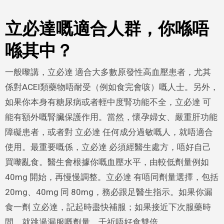
立必達嘅適合人群，你喺唔
喺其中？
一般嚟講，立必達 適合大多數原發性高血壓患者，尤其
係對ACEI類藥物唔耐受（例如食完會咳）嘅人士。另外，
如果你本身有糖尿病或者輕中度腎功能不全，立必達 可
能有額外嘅腎臟保護作用。當然，懷孕婦女、嚴重肝功能
障礙患者，或者對 立必達 任何成分過敏嘅人，就唔適合
使用。最重要嘅係，立必達 必須經醫生處方，唔好自己
買嚟亂食。醫生會根據你嘅血壓水平，由較低劑量例如
40mg 開始，再慢慢調整。立必達 有唔同劑量選擇，包括
20mg、40mg 同 80mg，務必跟足醫生指示。如果你漏
食一劑 立必達，記起時盡快補服；如果接近下次服藥時
間，就跳過漏服嘅劑量，千祈唔好食雙倍。