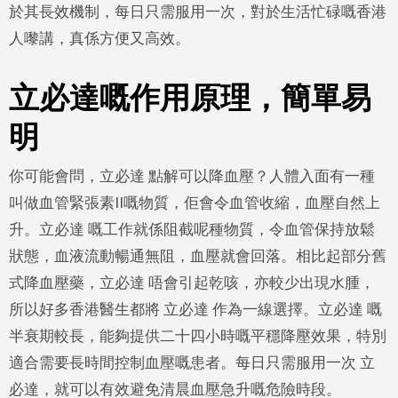
於其長效機制，每日只需服用一次，對於生活忙碌嘅香港
人嚟講，真係方便又高效。
立必達嘅作用原理，簡單易
明
你可能會問，立必達 點解可以降血壓？人體入面有一種
叫做血管緊張素II嘅物質，佢會令血管收縮，血壓自然上
升。立必達 嘅工作就係阻截呢種物質，令血管保持放鬆
狀態，血液流動暢通無阻，血壓就會回落。相比起部分舊
式降血壓藥，立必達 唔會引起乾咳，亦較少出現水腫，
所以好多香港醫生都將 立必達 作為一線選擇。立必達 嘅
半衰期較長，能夠提供二十四小時嘅平穩降壓效果，特別
適合需要長時間控制血壓嘅患者。每日只需服用一次 立
必達，就可以有效避免清晨血壓急升嘅危險時段。