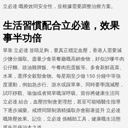
立必達 嘅療效同安全性，並根據需要調整治療方案。
生活習慣配合立必達，效果
事半功倍
單靠 立必達 並唔足夠，要真正穩定血壓，香港人需要減
少鹽分攝取。盡量少食茶餐廳嘅高鈉食物，好似沙嗲牛肉
公仔麵、豉油雞脾飯、午餐肉煎蛋飯等。多食新鮮蔬菜、
水果，選擇全穀類食物。每星期至少做 150 分鐘中等強
度運動，例如急步行、游水或踩單車。同時要學識減壓，
試吓靜觀、瑜伽或者簡單嘅深呼吸。當你將健康生活同
立必達 結合，血壓控制會更理想，甚至可能喺醫生指導
下逐步減藥。戒煙同限制酒精攝取亦會顯著提升 立必達
嘅降壓效果。記住，立必達 係輔助工具，健康嘅生活態
度先至係治本之道。