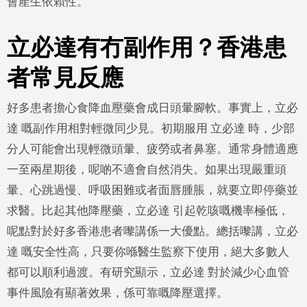
會產生依賴性。
立必達有冇副作用？香港患
者常見反應
好多患者擔心食降血壓藥會成日頭暈腳軟。事實上，立必
達 嘅副作用相對輕微同少見。初期服用 立必達 時，少部
分人可能會出現輕微頭暈、疲勞或者鼻塞。通常身體適應
一至兩星期後，呢啲不適會自然消失。如果出現嚴重頭
暈、心跳過慢、呼吸困難或者面唇腫脹，就要立即停藥並
求醫。比起其他降壓藥，立必達 引起乾咳嘅機率極低，
呢點對於好多香港患者嚟講係一大優點。總括嚟講，立必
達 嘅安全性高，只要你喺醫生監察下使用，絕大多數人
都可以順利過渡。有研究顯示，立必達 對於減少心血管
事件風險有顯著效果，係可靠嘅降壓選擇。