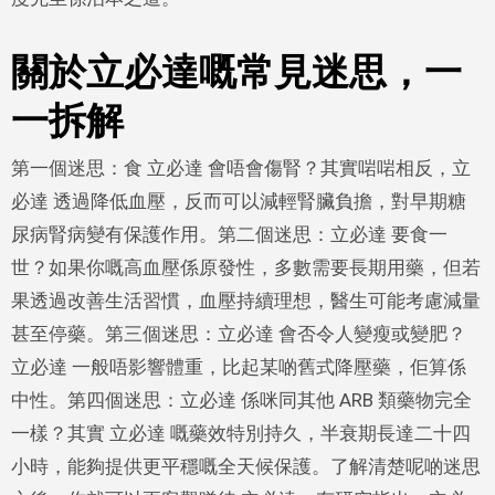
關於立必達嘅常見迷思，一
一拆解
第一個迷思：食 立必達 會唔會傷腎？其實啱啱相反，立
必達 透過降低血壓，反而可以減輕腎臟負擔，對早期糖
尿病腎病變有保護作用。第二個迷思：立必達 要食一
世？如果你嘅高血壓係原發性，多數需要長期用藥，但若
果透過改善生活習慣，血壓持續理想，醫生可能考慮減量
甚至停藥。第三個迷思：立必達 會否令人變瘦或變肥？
立必達 一般唔影響體重，比起某啲舊式降壓藥，佢算係
中性。第四個迷思：立必達 係咪同其他 ARB 類藥物完全
一樣？其實 立必達 嘅藥效特別持久，半衰期長達二十四
小時，能夠提供更平穩嘅全天候保護。了解清楚呢啲迷思