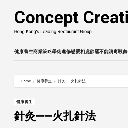
Skip
Concept Creat
to
content
Hong Kong's Leading Restaurant Group
健康養生
商業策略
學術進修
戀愛相處
欲罷不能
消毒殺菌
Home
健康養生
針灸——火扎針法
健康養生
針灸——火扎針法