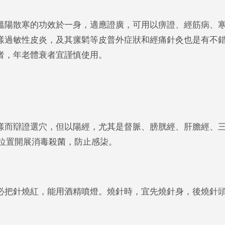
溫陽散寒的功效於一身，適應證廣，可用以痹證、經筋病、
樣過敏性皮炎，及其瘰鬁等皮普外症狀和經痛針灸也是有不
者，年老體衰者宜謹慎使用。
樣而辯證選穴，但以陽經，尤其是督脈、膀胱經、肝膽經、
穴位置開展消毒殺菌，防止感柒。
必把針燒紅，能用酒精噴燈。燒針時，宜先燒針身，後燒針