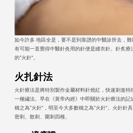
如今許多 地區全是，要不是到靠譜的中醫診所去，難以感受到強大正統的針灸療法。很多從未觸碰過中醫針灸的人，也是很
有可能一直覺得中醫針灸用的針便是縫衣針。針炙療
的“火針”。
火扎針法
火針療法是將特別製作金屬材料針燒紅，快速刺進特
一種繡法。早在《黃帝內經》中即關於火針療法的記述，
稱之為“火針”，明至今大多數稱之為“火針”。火針
密刺、散刺、圍刺四種。