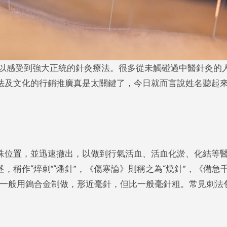
法及文化的行銷推廣真是太關鍵了，今日就而言說姓名聽起
殊位置，並迅速撤出，以做到行氣活血、活血化淤、化結等
稱作“焠刺”“燔針”，《傷寒論》則稱之為“燒針”，《備急
針具一般用鎢合金制做，形近毫針，但比一般毫針粗。常見刺法