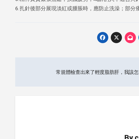
6.扎針後部分展現淡紅或腫脹時，應防止洗澡；部分
Post
常規體檢查出來了輕度脂肪肝，我該
navigation
By
c