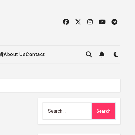
資
About Us
Contact
Search
for: