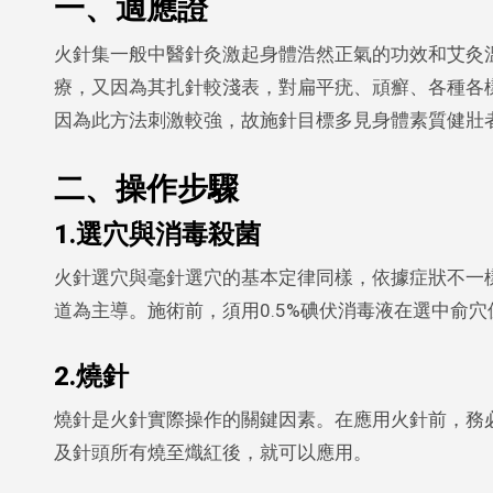
一、適應證
火針集一般中醫針灸激起身體浩然正氣的功效和艾灸
療，又因為其扎針較淺表，對扁平疣、頑癬、各種各
因為此方法刺激較強，故施針目標多見身體素質健壯
二、操作步驟
1.選穴與消毒殺菌
火針選穴與毫針選穴的基本定律同樣，依據症狀不一
道為主導。施術前，須用0.5%碘伏消毒液在選中俞
2.燒針
燒針是火針實際操作的關鍵因素。在應用火針前，務
及針頭所有燒至熾紅後，就可以應用。