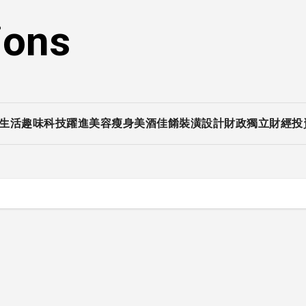
ions
生活趣味
科技躍進
美容瘦身
美酒佳餚
裝潢設計
財政獨立
財經投