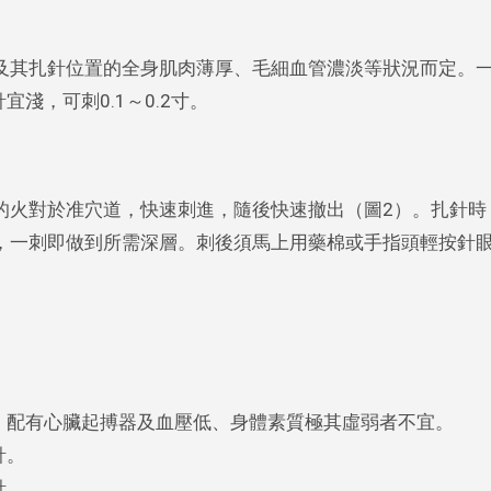
及其扎針位置的全身肌肉薄厚、毛細血管濃淡等狀況而定。
宜淺，可刺0.1～0.2寸。
的火對於准穴道，快速刺進，隨後快速撤出（圖2）。扎針時
，一刺即做到所需深層。刺後須馬上用藥棉或手指頭輕按針
。
，配有心臟起搏器及血壓低、身體素質極其虛弱者不宜。
針。
針。