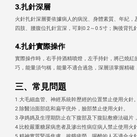
3.扎針深層
火針扎針深層要依據病人的病況、身體素質、年紀，
四肢、腰腹位扎針宜深，可刺0.2～0.5寸；胸後背扎針
4.扎針實際操作
實際操作時，右手持酒精噴燈，左手持針，將已燒紅
巧，能量須勻稱，能量不適合過急，深層須掌握精確
三、常見問題
1.大毛細血管、神經系統幹歷經的位置禁止使用火針
2.除醫治面部痣和扁平疣外，臉部禁止使用火針。
3.孕媽媽及生理期防止在下腹部及下腹貼敷療法磁片
4.比較嚴重糖尿病患者及滲出性病症病人禁止使用火
5.精神實質緊張焦慮，挨餓疲勞，喝醉的人不適合火