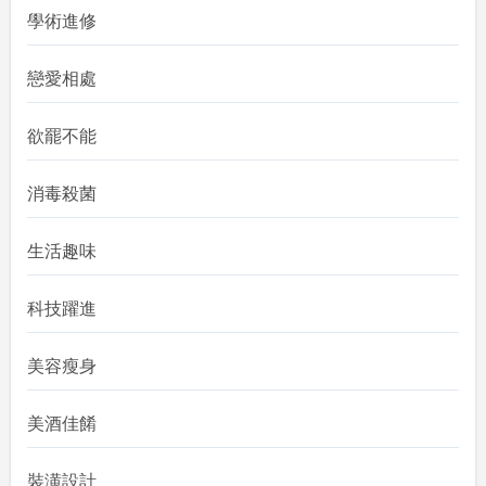
學術進修
戀愛相處
欲罷不能
消毒殺菌
生活趣味
科技躍進
美容瘦身
美酒佳餚
裝潢設計