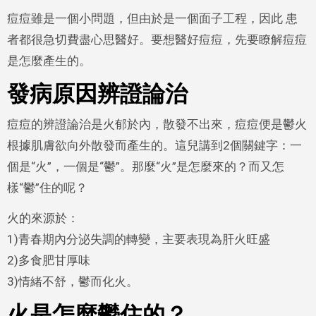
痘痘雖是一個小問題，但由於是一個面子工程，因此 患
者都很急切費盡心思醫好。要想醫好痘痘，先要瞭解痘痘
是怎麼產生的。
發病原因辨證論治
痘痘的辨證論治是火郁於內，散發不出來，痘痘便是鬱火
根據肌膚欲向外散發而產生的。這兒講到2個關鍵字：一
個是“火”，一個是“鬱”。那麼“火”是怎麼來的？而又怎
樣“鬱”住的呢？
火的來源於：
1)青春期內分泌失調的轉變，主要表現為肝火旺盛
2)多食肥甘厚味
3)情緒不舒，鬱而化火。
火是怎麼鬱住的？