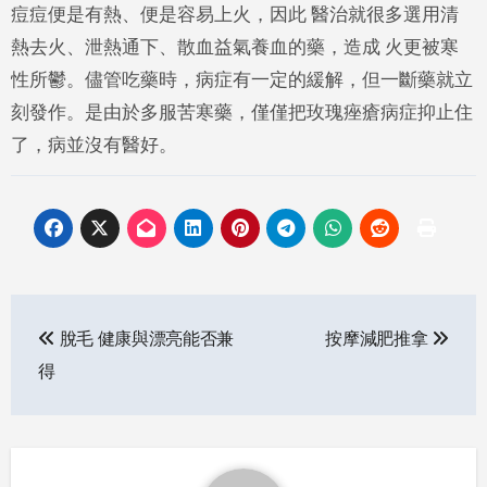
痘痘便是有熱、便是容易上火，因此 醫治就很多選用清
熱去火、泄熱通下、散血益氣養血的藥，造成 火更被寒
性所鬱。儘管吃藥時，病症有一定的緩解，但一斷藥就立
刻發作。是由於多服苦寒藥，僅僅把玫瑰痤瘡病症抑止住
了，病並沒有醫好。
Post
脫毛 健康與漂亮能否兼
按摩減肥推拿
navigation
得