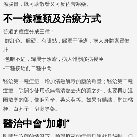
溫腸胃，既可助散發又可反佐苦寒藥。
不一樣種類及治療方式
普遍的痘痘分成三種：
-鮮紅色、腫硬、有膿點，歸屬于陽瘡，病人身體素質健
壯
-色暗不紅，歸屬于陰瘡，病人體弱多病畏冷
-三種接近前二種中間
醫治第一種痘痘，增加清熱解毒的藥的劑量；醫治第二種
痘痘，除開少使用或無需清熱去火的藥之外，也要再加溫
陽散寒的藥，像麻附辛、吳茱萸等。如果有膿結，酌加橘
梗、白芥子、皂刺等藥。
醫治中會“加劇”
剛開始吃藥的情況下，臉部原來的痘痘迅速就見好啦，但