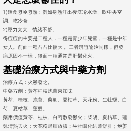
1)進食忽冷忽熱：例如身熱汗出後洗冷水澡、吹中央空
調、吃冷食
2)壓力太大，情緒不舒。
得痘痘的主要是二種人，一種是青少年兒童，一種是中年
女人。前面一種占占比較大 。二者辨證論治同樣，但發
病原因不一樣，後面一種通常是肝鬱化火。
基礎治療方式與中藥方劑
治療方式：火鬱發之。
中藥方劑：黃芩桂枝炮薑東加味
黃芩、桂枝、炮薑、柴胡、夏枯草、天花粉、生牡蠣、白
芍、夏枯草、蓮翹。
藥用價值黃芩、桂枝、白芍散發鬱火；柴胡、夏枯草、蓮
翹清熱去火；天花粉退腫放膿；生牡蠣化結兼舒肝；炮姜